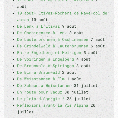
août
10 août- Etivaz-Rochers de Naye-col de
Jaman
10 août
De Lenk à L’Etivaz
9 août
De Oschinensee à Lenk
8 août
De Lauterbrunnen à Oschinensee
7 août
De Grindelwald à Lauterbrunnen
6 août
Entre Engelberg et Meirigen
5 août
De Spiringen à Engelberg
4 août
De Braunwald à Spiringen
3 août
De Elm à Braunwald
2 août
De Weisstannen à Elm
1 août
De Schaan à Weisstannen
31 juillet
En route pour Vaduz
30 juillet
Le plein d’énergie !
28 juillet
Réflexions avant la Via Alpina
20
juillet