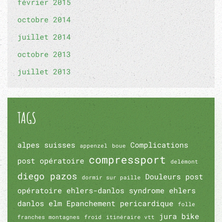
février 2015
octobre 2014
juillet 2014
octobre 2013
juillet 2013
TAGS
alpes suisses
Complications
appenzel
boue
compressport
post opératoire
delémont
diego pazos
Douleurs post
dormir sur paille
opératoire
ehlers-danlos syndrome
ehlers
danlos
elm
Epanchement pericardique
folle
jura bike
franches montagnes
froid
itinéraire vtt