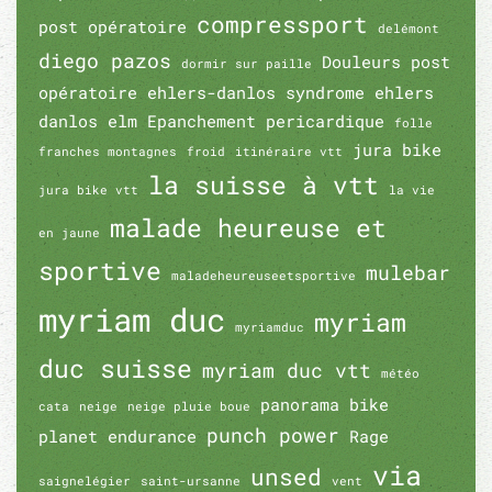
compressport
post opératoire
delémont
diego pazos
Douleurs post
dormir sur paille
opératoire
ehlers-danlos syndrome
ehlers
danlos
elm
Epanchement pericardique
folle
jura bike
franches montagnes
froid
itinéraire vtt
la suisse à vtt
jura bike vtt
la vie
malade heureuse et
en jaune
sportive
mulebar
maladeheureuseetsportive
myriam duc
myriam
myriamduc
duc suisse
myriam duc vtt
météo
panorama bike
cata
neige
neige pluie boue
punch power
planet endurance
Rage
via
unsed
saignelégier
saint-ursanne
vent