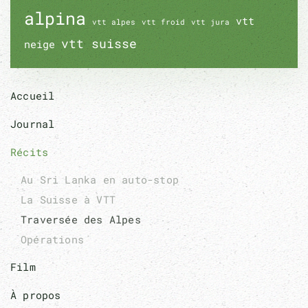
alpina
vtt
vtt alpes
vtt froid
vtt jura
vtt suisse
neige
Accueil
Journal
Récits
Au Sri Lanka en auto-stop
La Suisse à VTT
Traversée des Alpes
Opérations
Film
À propos