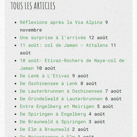
TOUS LES ARTICLES
Réflexions après la Via Alpina
9
novembre
Une surprise à l’arrivée
12 août
11 août: col de Jaman – Attalens
11
août
10 août- Etivaz-Rochers de Naye-col de
Jaman
10 août
De Lenk à L’Etivaz
9 août
De Oschinensee à Lenk
8 août
De Lauterbrunnen à Oschinensee
7 août
De Grindelwald à Lauterbrunnen
6 août
Entre Engelberg et Meirigen
5 août
De Spiringen à Engelberg
4 août
De Braunwald à Spiringen
3 août
De Elm à Braunwald
2 août
De Weisstannen à Elm
1 août