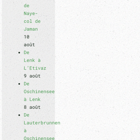
de
Naye-
col de
Jaman
10
août
De
Lenk à
L’Etivaz
9 août
De
Oschinensee
à Lenk
8 août
De
Lauterbrunnen
à
Oschinensee