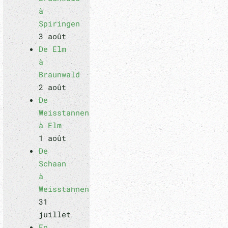
à
Spiringen
3 août
De Elm
à
Braunwald
2 août
De
Weisstannen
à Elm
1 août
De
Schaan
à
Weisstannen
31
juillet
En