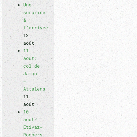
Une
surprise
à
l’arrivée
12
août
11
août:
col de
Jaman
–
Attalens
11
août
10
août-
Etivaz-
Rochers