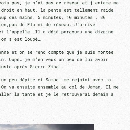
vois pas, je n’ai pas de réseau et j’entame ma
 droit en haut, la pente est tellement raide
oup des mains. 5 minutes, 10 minutes , 30
ien,pas de Flo ni de réseau. J’arrive
et l’appelle. Il a déjà parcouru une dizaine
 on s’est loupé…
enne et on se rend compte que je suis montée
in. Oups… je m’en veux un peu de lui avoir
juste après Sierre Zinal.
 un peu dépité et Samuel me rejoint avec la
 On va ensuite ensemble au col de Jaman. Il me
aller la tante et je le retrouverai demain à