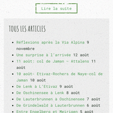
Lire la suite
TOUS LES ARTICLES
Réflexions après la Via Alpina
9
novembre
Une surprise à l’arrivée
12 août
11 août: col de Jaman – Attalens
11
août
10 août- Etivaz-Rochers de Naye-col de
Jaman
10 août
De Lenk à L’Etivaz
9 août
De Oschinensee à Lenk
8 août
De Lauterbrunnen à Oschinensee
7 août
De Grindelwald à Lauterbrunnen
6 août
Entre Engelberg et Meirigen
5 août