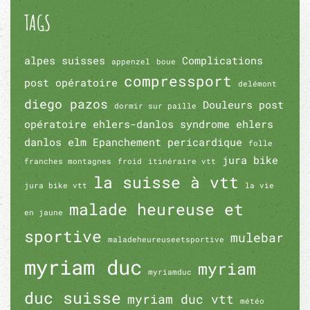
TAGS
alpes suisses
Complications
appenzel
boue
compressport
post opératoire
delémont
diego pazos
Douleurs post
dormir sur paille
opératoire
ehlers-danlos syndrome
ehlers
danlos
elm
Epanchement pericardique
folle
jura bike
franches montagnes
froid
itinéraire vtt
la suisse à vtt
jura bike vtt
la vie
malade heureuse et
en jaune
sportive
mulebar
maladeheureuseetsportive
myriam duc
myriam
myriamduc
duc suisse
myriam duc vtt
météo