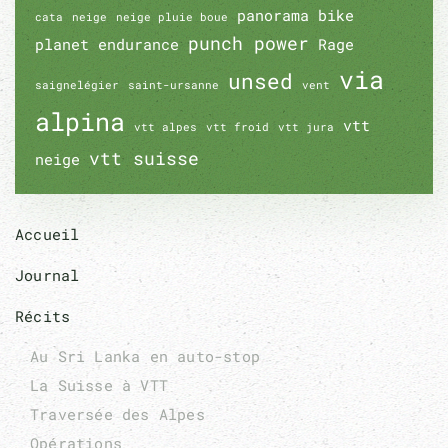
panorama bike
cata
neige
neige pluie boue
punch power
planet endurance
Rage
via
unsed
saignelégier
saint-ursanne
vent
alpina
vtt
vtt alpes
vtt froid
vtt jura
vtt suisse
neige
Accueil
Journal
Récits
Au Sri Lanka en auto-stop
La Suisse à VTT
Traversée des Alpes
Opérations