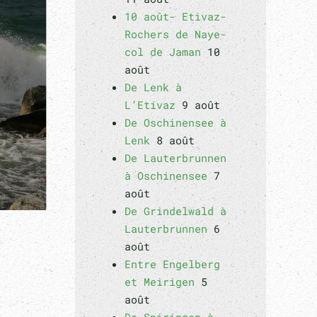
10 août- Etivaz-
Rochers de Naye-
col de Jaman
10
août
De Lenk à
L’Etivaz
9 août
De Oschinensee à
Lenk
8 août
De Lauterbrunnen
à Oschinensee
7
août
De Grindelwald à
Lauterbrunnen
6
août
Entre Engelberg
et Meirigen
5
août