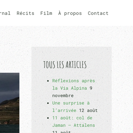
rnal
Récits
Film
À propos
Contact
TOUS LES ARTICLES
Réflexions après
la Via Alpina
9
novembre
Une surprise à
l’arrivée
12 août
11 août: col de
Jaman – Attalens
11 août