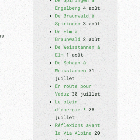
De Spiringen à
Engelberg
4 août
De Braunwald à
Spiringen
3 août
,
De Elm à
us
Braunwald
2 août
De Weisstannen à
Elm
1 août
De Schaan à
Weisstannen
31
juillet
En route pour
Vaduz
30 juillet
Le plein
d’énergie !
28
juillet
Réflexions avant
la Via Alpina
20