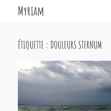
Myriam
Passer
au
contenu
principal
ÉTIQUETTE :
DOULEURS STERNUM