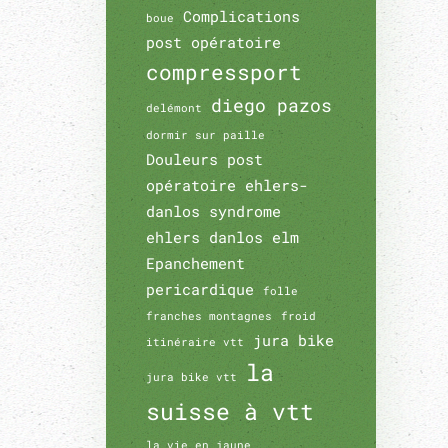
Complications
boue
post opératoire
compressport
diego pazos
delémont
dormir sur paille
Douleurs post
opératoire
ehlers-
danlos syndrome
ehlers danlos
elm
Epanchement
pericardique
folle
franches montagnes
froid
jura bike
itinéraire vtt
la
jura bike vtt
suisse à vtt
la vie en jaune